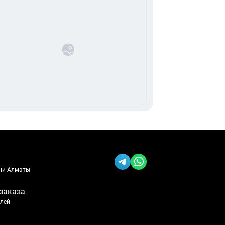
ени Алматы
заказа
блей