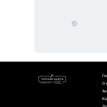
Г
О
А
К
Д