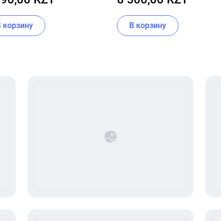
UM SPF 50+ PA++++
В корзину
В корзину