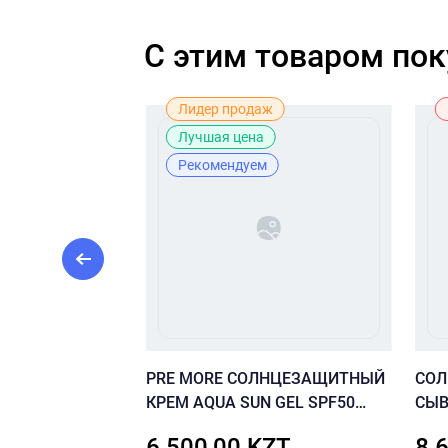
C этим товаром по
Лидер продаж
Лучшая цена
Рекомендуем
тамином С CU
PRE MORE СОЛНЦЕЗАЩИТНЫЙ
СО
itamin C+ Serum
КРЕМ AQUA SUN GEL SPF50
СЫВ
(красный)
В12
ZT
6 500,00 KZT
8 