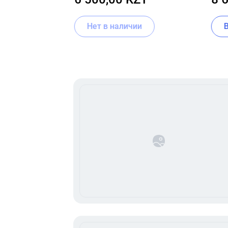
SER
Нет в наличии
Item
1
of
16