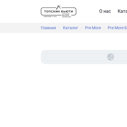
О нас
Кат
Главная
Каталог
Pre More
Pre More 
/
/
/