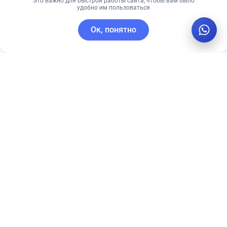
Это важно для быстрой работы сайта, чтобы вам было
удобно им пользоваться
Ок, понятно
Новинка 2024 года
Biodance Bio Collagen Real Deep Mask 34 - Лидер по
продажам в 2024 году. Уже продано более 5 млрд шт.
по всему миру
Подробнее